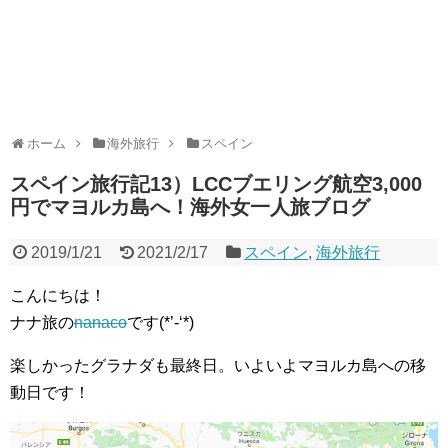
ホーム
海外旅行
スペイン
スペイン旅行記13）LCCブエリング航空3,000
円でマヨルカ島へ！海外女一人旅ブログ
2019/1/21
2021/2/17
スペイン
,
海外旅行
こんにちは！
ナナ旅の
nanaco
です(*’-‘*)
楽しかったグラナダも最終日。いよいよマヨルカ島への移
動日です！