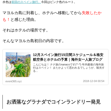
水色は
前回のスペイン旅行。
今回はピンク色のルート。
マヨルカ島に到着し、ホテルへ移動してから
失敗したか
も！
と感じた理由。
それはホテルの場所です。
そんなマヨルカ島初日の内容です。
12月スペイン旅行15日間スケジュール＆格安
航空券とホテルの予算｜海外女一人旅ブログ
こんにちは！ ナナ旅のnanacoです(*’-‘*) 年内最後の海外旅
行はスペイン！ またかよって思われるでしょうが、観光す
る...
2018-12-04 00:54
event365.xyz
お洒落なグラナダでコインランドリー発見