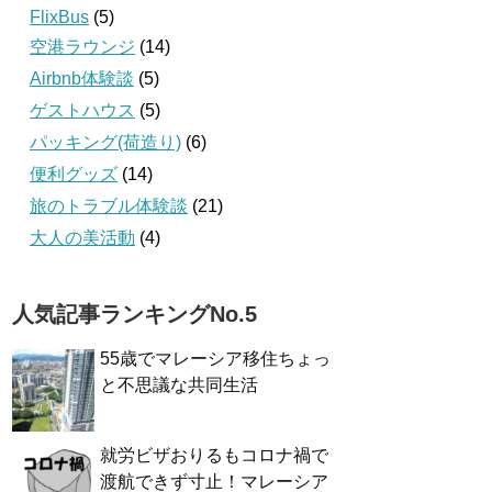
FlixBus
(5)
空港ラウンジ
(14)
Airbnb体験談
(5)
ゲストハウス
(5)
パッキング(荷造り)
(6)
便利グッズ
(14)
旅のトラブル体験談
(21)
大人の美活動
(4)
人気記事ランキングNo.5
55歳でマレーシア移住ちょっ
と不思議な共同生活
就労ビザおりるもコロナ禍で
渡航できず寸止！マレーシア