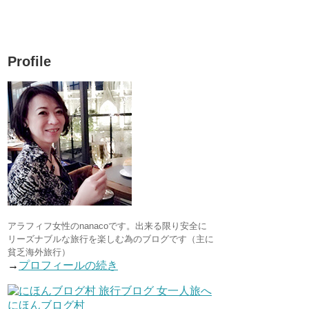
Profile
アラフィフ女性のnanacoです。出来る限り安全に
リーズナブルな旅行を楽しむ為のブログです（主に
貧乏海外旅行）
→
プロフィールの続き
にほんブログ村