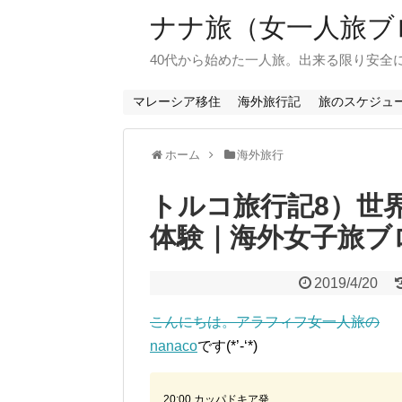
ナナ旅（女一人旅ブ
40代から始めた一人旅。出来る限り安全
マレーシア移住
海外旅行記
旅のスケジュ
ホーム
海外旅行
トルコ旅行記8）世
体験｜海外女子旅ブ
2019/4/20
こんにちは。アラフィフ女一人旅の
nanaco
です(*’-‘*)
20:00 カッパドキア発