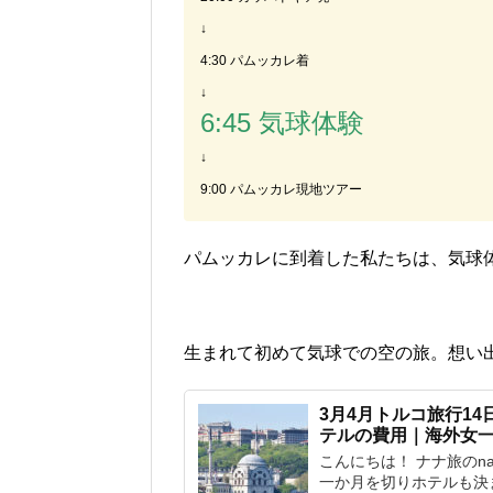
↓
4:30 パムッカレ着
↓
6:45 気球体験
↓
9:00 パムッカレ現地ツアー
パムッカレに到着した私たちは、気球
生まれて初めて気球での空の旅。想い出の
3月4月トルコ旅行1
テルの費用｜海外女
こんにちは！ ナナ旅のnana
一か月を切りホテルも決