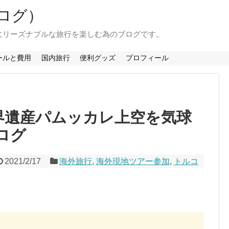
ログ）
にリーズナブルな旅行を楽しむ為のブログです。
ールと費用
国内旅行
便利グッズ
プロフィール
界遺産パムッカレ上空を気球
ログ
2021/2/17
海外旅行
,
海外現地ツアー参加
,
トルコ