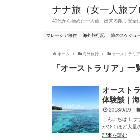
ナナ旅（女一人旅ブ
40代から始めた一人旅。出来る限り安全
マレーシア移住
海外旅行記
旅のスケジュ
ホーム
海外旅行
オーストラリ
「
オーストラリア
」
一
オースト
体験談｜
2018/9/19
こんにちは！ ナナ
がひくほど大量の
記事を読む