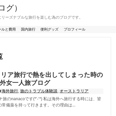
ログ）
にリーズナブルな旅行を楽しむ為のブログです。
ールと費用
国内旅行
便利グッズ
プロフィール
ア
覧
ラリア旅行で熱を出してしまった時の
海外女一人旅ブログ
海外旅行
,
旅のトラブル体験談
,
オーストラリア
旅のnanacoです(*’-‘*) 私は海外へ旅行する時には、皆
常備薬を持って行きます。その理由は...