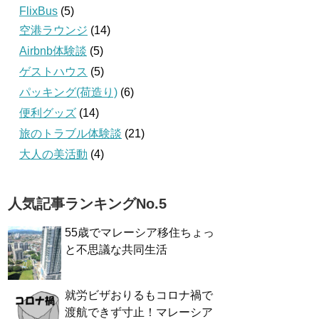
FlixBus
(5)
空港ラウンジ
(14)
Airbnb体験談
(5)
ゲストハウス
(5)
パッキング(荷造り)
(6)
便利グッズ
(14)
旅のトラブル体験談
(21)
大人の美活動
(4)
人気記事ランキングNo.5
55歳でマレーシア移住ちょっ
と不思議な共同生活
就労ビザおりるもコロナ禍で
渡航できず寸止！マレーシア