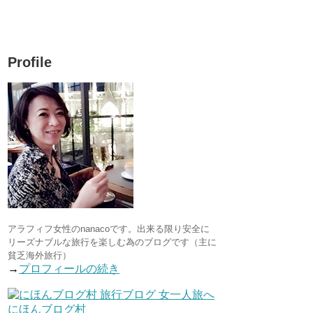
Profile
アラフィフ女性のnanacoです。出来る限り安全に
リーズナブルな旅行を楽しむ為のブログです（主に
貧乏海外旅行）
→
プロフィールの続き
にほんブログ村