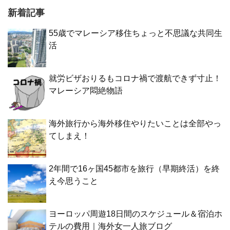
新着記事
55歳でマレーシア移住ちょっと不思議な共同生
活
就労ビザおりるもコロナ禍で渡航できず寸止！
マレーシア悶絶物語
海外旅行から海外移住やりたいことは全部やっ
てしまえ！
2年間で16ヶ国45都市を旅行（早期終活）を終
え今思うこと
ヨーロッパ周遊18日間のスケジュール＆宿泊ホ
テルの費用｜海外女一人旅ブログ