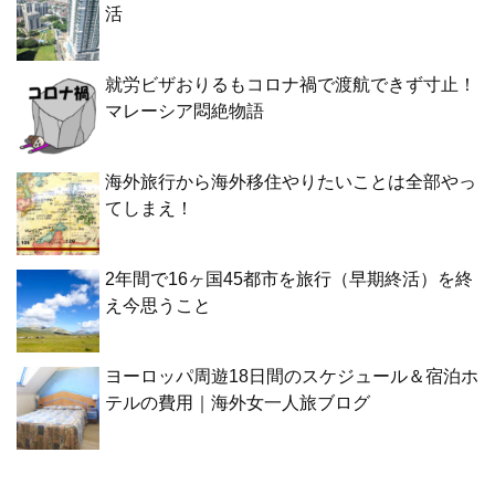
活
就労ビザおりるもコロナ禍で渡航できず寸止！
マレーシア悶絶物語
海外旅行から海外移住やりたいことは全部やっ
てしまえ！
2年間で16ヶ国45都市を旅行（早期終活）を終
え今思うこと
ヨーロッパ周遊18日間のスケジュール＆宿泊ホ
テルの費用｜海外女一人旅ブログ