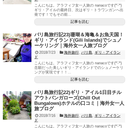
こんにちは。アラフィフ女一人旅の nanacoです(*'-'*)
ギリ・アイルの最終日、次はギリ・トラワンガンへ出
発です！でもその前...
記事を読む
バリ島旅行記23)珊瑚＆海亀＆お魚天国！
ギリ・アイランド(Gili Islands)でシュノ
ーケリング｜海外女一人旅ブログ
2018/7/23
海外旅行
,
バリ島
,
ギリ・アイラン
ド
こんにちは。アラフィフ女一人旅の nanacoです(*'-'*)
念願だった美しいギリ・アイランドでのシュノーケリ
ングが実現です！！...
記事を読む
バリ島旅行記22)ギリ・アイル1日目チル
アウトバンガローズ(Chill Out
Bungalows)ホテルの口コミ｜海外女一人
旅ブログ
2018/7/16
海外旅行
,
バリ島
,
ギリ・アイラン
ド
こんにちは。アラフィフ女一人旅の nanacoです(*'-'*)