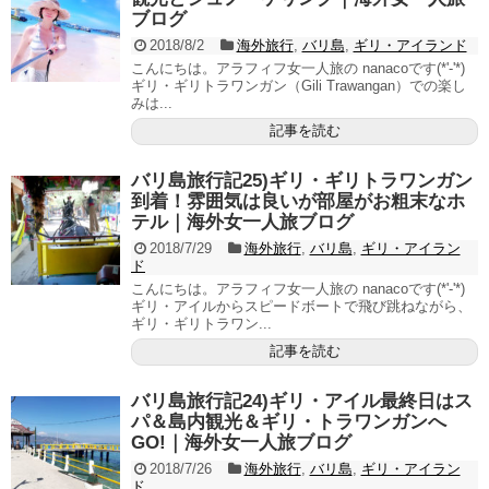
ブログ
2018/8/2
海外旅行
,
バリ島
,
ギリ・アイランド
こんにちは。アラフィフ女一人旅の nanacoです(*'-'*)
ギリ・ギリトラワンガン（Gili Trawangan）での楽し
みは...
記事を読む
バリ島旅行記25)ギリ・ギリトラワンガン
到着！雰囲気は良いが部屋がお粗末なホ
テル｜海外女一人旅ブログ
2018/7/29
海外旅行
,
バリ島
,
ギリ・アイラン
ド
こんにちは。アラフィフ女一人旅の nanacoです(*'-'*)
ギリ・アイルからスピードボートで飛び跳ねながら、
ギリ・ギリトラワン...
記事を読む
バリ島旅行記24)ギリ・アイル最終日はス
パ＆島内観光＆ギリ・トラワンガンへ
GO!｜海外女一人旅ブログ
2018/7/26
海外旅行
,
バリ島
,
ギリ・アイラン
ド