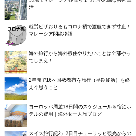
活
就労ビザおりるもコロナ禍で渡航できず寸止！
マレーシア悶絶物語
海外旅行から海外移住やりたいことは全部やっ
てしまえ！
2年間で16ヶ国45都市を旅行（早期終活）を終
え今思うこと
ヨーロッパ周遊18日間のスケジュール＆宿泊ホ
テルの費用｜海外女一人旅ブログ
スイス旅行記2）2日目チューリッヒ観光からの