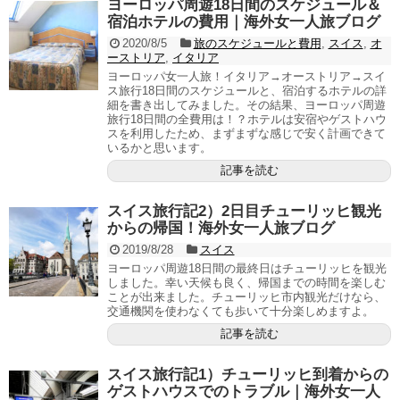
ヨーロッパ周遊18日間のスケジュール＆
宿泊ホテルの費用｜海外女一人旅ブログ
2020/8/5
旅のスケジュールと費用
,
スイス
,
オ
ーストリア
,
イタリア
ヨーロッパ女一人旅！イタリア→オーストリア→スイ
ス旅行18日間のスケジュールと、宿泊するホテルの詳
細を書き出してみました。その結果、ヨーロッパ周遊
旅行18日間の全費用は！？ホテルは安宿やゲストハウ
スを利用したため、まずまずな感じで安く計画できて
いるかと思います。
記事を読む
スイス旅行記2）2日目チューリッヒ観光
からの帰国！海外女一人旅ブログ
2019/8/28
スイス
ヨーロッパ周遊18日間の最終日はチューリッヒを観光
しました。幸い天候も良く、帰国までの時間を楽しむ
ことが出来ました。チューリッヒ市内観光だけなら、
交通機関を使わなくても歩いて十分楽しめますよ。
記事を読む
スイス旅行記1）チューリッヒ到着からの
ゲストハウスでのトラブル｜海外女一人