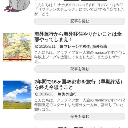
こんにちは！ ナナ旅のnanacoです(*’-‘*) ホントは今回
「リファレンスチェック」についてUPする予定でした
が、どう...
記事を読む
海外旅行から海外移住やりたいことは全
部やってしまえ！
2020/9/11
マレーシア移住
,
海外就職
こんにちは。アラフィフ女一人旅の nanacoです(*'-'*) 1
年以上ブログを放置してきましたが、また少しずつ
更...
記事を読む
2年間で16ヶ国45都市を旅行（早期終活）
を終え今思うこと
2020/8/5
海外旅行
こんにちは。アラフィフ女一人旅の nanacoです(*'-'*) 2
年間限定でスタートした海外女一人旅、計画していた
旅行は全...
記事を読む