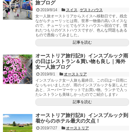
旅ブログ
2019/8/14
スイス
,
ゲストハウス
女一人旅オーストリアからスイスへ移動日です。残念
ながらチューリッヒは雨。世界一物価の高いスイスな
ので、チューリッヒでもゲストハウスへ宿泊です。慣
れたつもりのゲストハウスですが、色んな問題もある
もので愚痴ってみました。
記事を読む
オーストリア旅行記9）インスブルック雨
の日はレストラン＆買い物も良し｜海外
女一人旅ブログ
2019/8/1
オーストリア
インスブルック女一人旅も最終日。この日は一日雨に
なっちゃいましたが、雨のインスブルックを楽しんだ
あと、スーパーマーケットでお買い物。ランチで入っ
たレストランも美味しかったのでご紹介します♪
記事を読む
オーストリア旅行記8）インスブルック到
着からのホテル最大の欠点！
2019/7/27
オーストリア