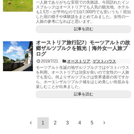
一人旅でありがちな安宿での失敗談。今回訪れたイン
スブルックはオーストリアでも人気の観光地。ホテル
も1.5万～が平均なので1泊7,000円でも安いうち！宿泊
した宿の様子や体験談をまとめてみました。女性の一
人旅の参考になればと思います。
記事を読む
オーストリア旅行記7）モーツアルトの故
郷ザルツブルクを観光｜海外女一人旅ブ
ログ
2019/7/21
オーストリア
,
ゲストハウス
モーツアルト生誕の地ザルツブルクではゲストハウス
を利用。オーストリアは治安が良いので女性の一人旅
でも安心。何よりザルツブルクは世界遺産の街ですか
ら、ホーエンザルツブルク城をはじめ美しい街並みを
楽しむことが出来ました。
記事を読む
1
2
3
4
5