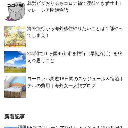
就労ビザおりるもコロナ禍で渡航できず寸止！
マレーシア悶絶物語
海外旅行から海外移住やりたいことは全部やっ
てしまえ！
2年間で16ヶ国45都市を旅行（早期終活）を終
え今思うこと
ヨーロッパ周遊18日間のスケジュール＆宿泊ホ
テルの費用｜海外女一人旅ブログ
新着記事
55歳でマレーシア移住ちょっと不思議な共同生