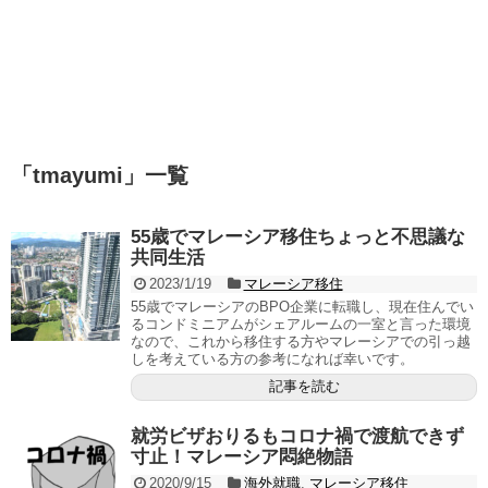
「
tmayumi
」
一覧
55歳でマレーシア移住ちょっと不思議な
共同生活
2023/1/19
マレーシア移住
55歳でマレーシアのBPO企業に転職し、現在住んでい
るコンドミニアムがシェアルームの一室と言った環境
なので、これから移住する方やマレーシアでの引っ越
しを考えている方の参考になれば幸いです。
記事を読む
就労ビザおりるもコロナ禍で渡航できず
寸止！マレーシア悶絶物語
2020/9/15
海外就職
,
マレーシア移住