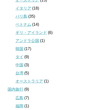
オーストリア
(13)
イタリア
(18)
バリ島
(35)
ベトナム
(14)
ギリ・アイランド
(6)
アンドラ公国
(1)
韓国
(17)
タイ
(9)
中国
(3)
台湾
(5)
オーストラリア
(1)
国内旅行
(9)
広島
(7)
福岡
(1)