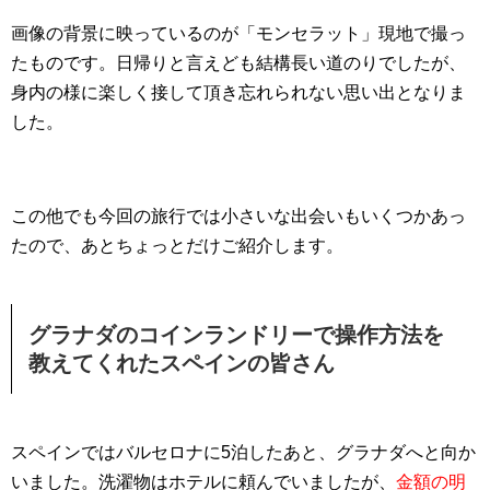
画像の背景に映っているのが「モンセラット」現地で撮っ
たものです。日帰りと言えども結構長い道のりでしたが、
身内の様に楽しく接して頂き忘れられない思い出となりま
した。
この他でも今回の旅行では小さいな出会いもいくつかあっ
たので、あとちょっとだけご紹介します。
グラナダのコインランドリーで操作方法を
教えてくれたスペインの皆さん
スペインではバルセロナに5泊したあと、グラナダへと向か
いました。洗濯物はホテルに頼んでいましたが、
金額の明