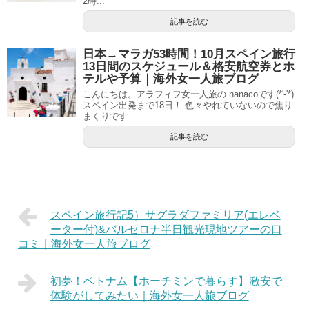
2時...
記事を読む
日本→マラガ53時間！10月スペイン旅行
13日間のスケジュール＆格安航空券とホ
テルや予算｜海外女一人旅ブログ
こんにちは。アラフィフ女一人旅の nanacoです(*'-'*)
スペイン出発まで18日！ 色々やれていないので焦り
まくりです...
記事を読む
スペイン旅行記5）サグラダファミリア(エレベ
ーター付)&バルセロナ半日観光現地ツアーの口
コミ｜海外女一人旅ブログ
初夢！ベトナム【ホーチミンで暮らす】激安で
体験がしてみたい｜海外女一人旅ブログ