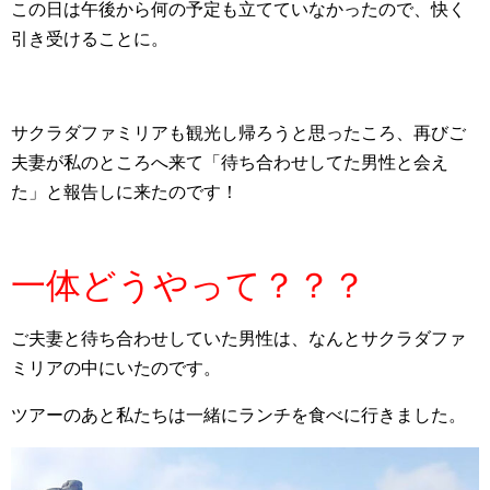
この日は午後から何の予定も立てていなかったので、快く
引き受けることに。
サクラダファミリアも観光し帰ろうと思ったころ、再びご
夫妻が私のところへ来て「待ち合わせしてた男性と会え
た」と報告しに来たのです！
一体どうやって？？？
ご夫妻と待ち合わせしていた男性は、なんとサクラダファ
ミリアの中にいたのです。
ツアーのあと私たちは一緒にランチを食べに行きました。