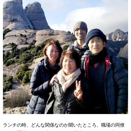
ランチの時、どんな関係なのか聞いたところ、職場の同僚