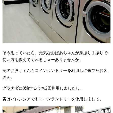
そう思っていたら、元気なおばあちゃんが身振り手振りで
使い方を教えてくれるじゃーありませんか。
そのお婆ちゃんもコインランドリーを利用しに来てたお客
さん。
グラナダに3泊するうち2回利用しましたし。
実はバレンシアでもコインランドリーを使用しまして。