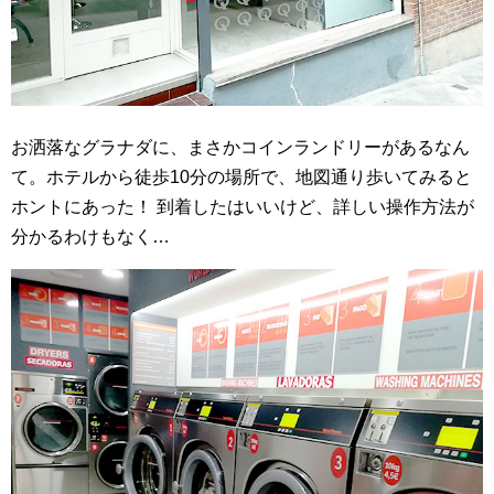
お洒落なグラナダに、まさかコインランドリーがあるなん
て。ホテルから徒歩10分の場所で、地図通り歩いてみると
ホントにあった！ 到着したはいいけど、詳しい操作方法が
分かるわけもなく…