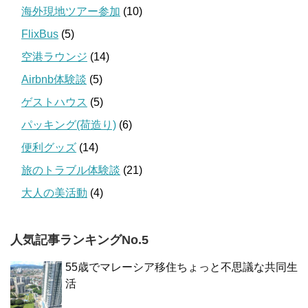
海外現地ツアー参加
(10)
FlixBus
(5)
空港ラウンジ
(14)
Airbnb体験談
(5)
ゲストハウス
(5)
パッキング(荷造り)
(6)
便利グッズ
(14)
旅のトラブル体験談
(21)
大人の美活動
(4)
人気記事ランキングNo.5
55歳でマレーシア移住ちょっと不思議な共同生
活