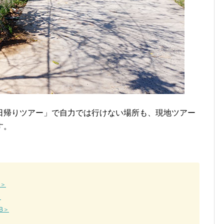
日帰りツアー」で自力では行けない場所も、現地ツアー
す。
A＞
＞
B＞