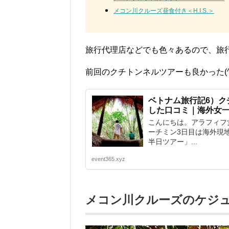
メコン川クルーズ昼食付き＜H.I.S.＞
旅行代理店などでも色々あるので、旅
前回のクチトンネルツアーも良かった(^
ベトナム旅行記6）ク
した口コミ｜海外女
こんにちは。アラフィフ女一人旅
ーチミン3日目は海外現
半日ツアー」...
event365.xyz
メコン川クルーズのケジ