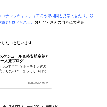
ココナッツキャンディ工房や果樹園も見学できたり。最
唐揚げも食べられる、
盛りだくさんの内容に大満足！
介したいと思います。
間スケジュール＆格安航空券と
女一人旅ブログ
coです(*’-‘*) ホーチミン迄の
完了したので、さっそく14日間
2019-01-08 15:23