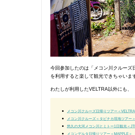
今回参加したのは「メコン川クルーズ
を利用すると楽して観光できちゃいま
わたしが利用したVELTRA以外にも、
メコン川クルーズ日帰りツアー＜VELTR
メコン川クルーズ＜タビナカ現地ツアー
悠久の大河メコン川とミトー1日観光＜JT
メコンデルタ日帰りツアー＜MAPPLE＞