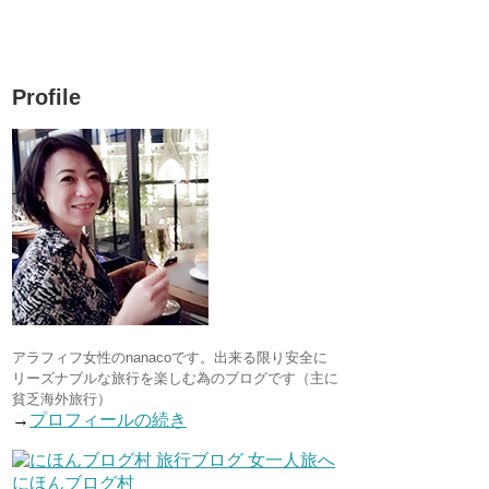
Profile
アラフィフ女性のnanacoです。出来る限り安全に
リーズナブルな旅行を楽しむ為のブログです（主に
貧乏海外旅行）
→
プロフィールの続き
にほんブログ村