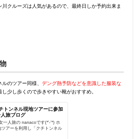
ン川クルーズは人気があるので、最終日しか予約出来ま
物
ネルのツアー同様、
デング熱予防などを意識した服装な
着し少し歩くので歩きやすい靴がおすすめ。
チトンネル現地ツアーに参加
一人旅ブログ
の nanacoです(*'-'*) ホ
地ツアーを利用し「クチトンネル