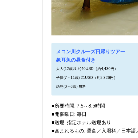
メコン川クルーズ日帰りツアー
象耳魚の昼食付き
大人(12歳以上)40USD（約4,430円）
子供(7～11歳) 21USD（約2,326円）
幼児(0～6歳) 無料
■所要時間: 7.5～8.5時間
■開催曜日: 毎日
■送迎: 指定ホテル送迎あり
■含まれるもの: 昼食／入場料／日本