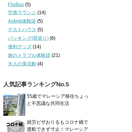
FlixBus
(5)
空港ラウンジ
(14)
Airbnb体験談
(5)
ゲストハウス
(5)
パッキング(荷造り)
(6)
便利グッズ
(14)
旅のトラブル体験談
(21)
大人の美活動
(4)
人気記事ランキングNo.5
55歳でマレーシア移住ちょっ
と不思議な共同生活
就労ビザおりるもコロナ禍で
渡航できず寸止！マレーシア