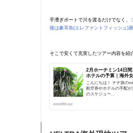
手漕ぎボートで川を渡るだけでなく、
後は象耳魚(エレファントフィッシュ)
そこで安くて充実したツアー内容を紹
2月ホーチミン14日
ホテルの予算｜海外
こんにちは！ ナナ旅のnana
航空券やホテルの手配が
のスケジュー...
event365.xyz