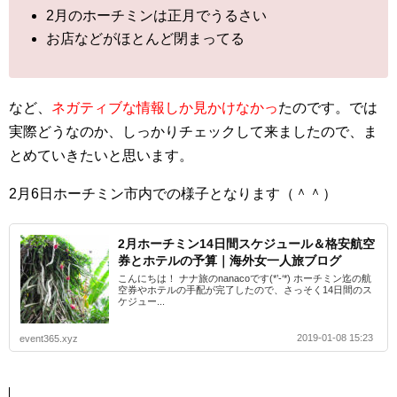
2月のホーチミンは正月でうるさい
お店などがほとんど閉まってる
など、
ネガティブな情報しか見かけなかっ
たのです。では
実際どうなのか、しっかりチェックして来ましたので、ま
とめていきたいと思います。
2月6日ホーチミン市内での様子となります（＾＾）
2月ホーチミン14日間スケジュール＆格安航空
券とホテルの予算｜海外女一人旅ブログ
こんにちは！ ナナ旅のnanacoです(*’-‘*) ホーチミン迄の航
空券やホテルの手配が完了したので、さっそく14日間のス
ケジュー...
2019-01-08 15:23
event365.xyz