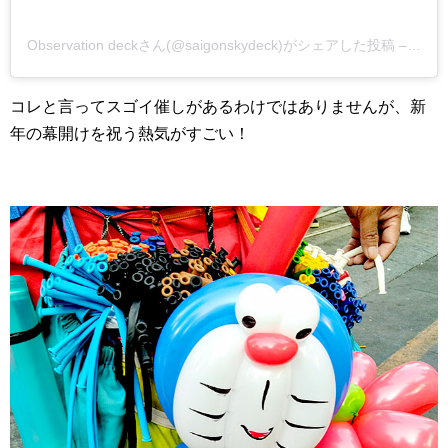
Observation deckさん(@saigonskydeck)がシェアした投稿
–
201
コレと言ってスゴイ催しがあるわけではありませんが、新
年の幕開けを祝う熱気がすごい！