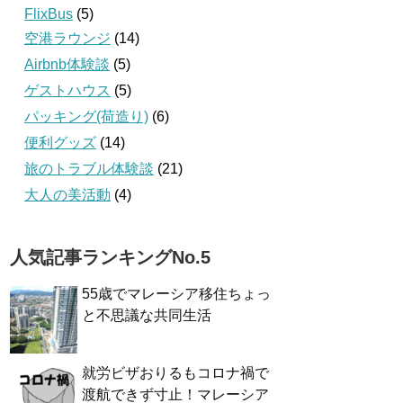
FlixBus
(5)
空港ラウンジ
(14)
Airbnb体験談
(5)
ゲストハウス
(5)
パッキング(荷造り)
(6)
便利グッズ
(14)
旅のトラブル体験談
(21)
大人の美活動
(4)
人気記事ランキングNo.5
55歳でマレーシア移住ちょっ
と不思議な共同生活
就労ビザおりるもコロナ禍で
渡航できず寸止！マレーシア