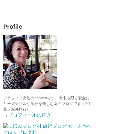
Profile
アラフィフ女性のnanacoです。出来る限り安全に
リーズナブルな旅行を楽しむ為のブログです（主に
貧乏海外旅行）
→
プロフィールの続き
にほんブログ村