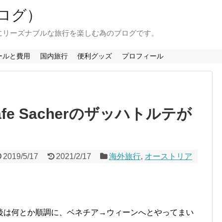
ログ）
にリーズナブルな旅行を楽しむ為のブログです。
ールと費用
国内旅行
便利グッズ
プロフィール
e Sacherのザッハトルテが
2019/5/17
2021/2/17
海外旅行
,
オーストリア
後は何とか順調に、ベネチア→ウィーンへとやってまい