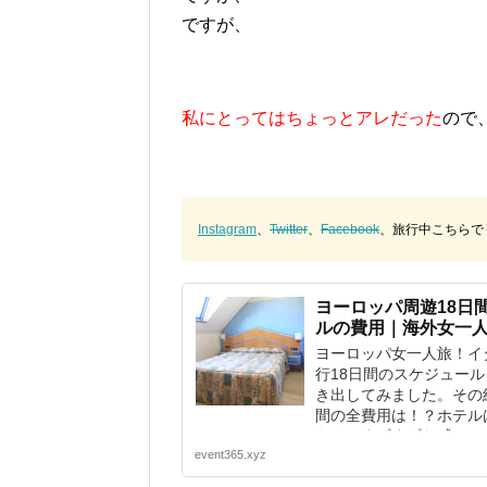
ですが、
私にとってはちょっとアレだった
ので
Instagram
、
Twitter
、
Facebook
、旅行中こちらで
ヨーロッパ周遊18日
ルの費用｜海外女一
ヨーロッパ女一人旅！イ
行18日間のスケジュー
き出してみました。その
間の全費用は！？ホテル
ため、まずまずな感じで
event365.xyz
す。