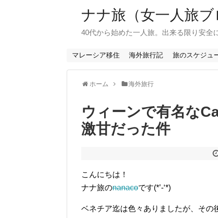
ナナ旅（女一人旅ブ
40代から始めた一人旅。出来る限り安全
マレーシア移住
海外旅行記
旅のスケジュ
ホーム
海外旅行
ウィーンで有名なCaf
激甘だった件
こんにちは！
ナナ旅の
nanaco
です(*’-‘*)
ベネチア迄は色々ありましたが、その