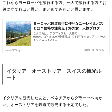
これからヨーロッパを旅行する方、一人で旅行する方のお
役に立てればと思い、まとめてみたいと思います。
ヨーロッパ鉄道旅行に便利なユーレイルパス
とは？価格や注意点｜海外女一人旅ブログ
こんにちは。アラフィフ女一人旅の
nanaco（@nanaco46841391）です(*'-'*) イタリア→オース
トリア→スイスを...
2019-03-09 22:50
event365.xyz
イタリア→オーストリア→スイスの観光ル
ート
イタリアを観光したあと、ベネチアからグラーツへ向か
い、オーストリアを鉄道で観光する予定でした。