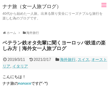
ナナ旅（女一人旅ブログ）
40代から始めた一人旅。出来る限り安全にリーズナブルな旅行を
楽しむ為のブログです。
ホーム
海外旅行
ベテラン鉄オタ先輩に聞くヨーロッパ鉄道の楽
しみ方｜海外女一人旅ブログ
2019/3/11
2021/2/17
海外旅行
,
スイス
,
オースト
リア
,
イタリア
こんにちは！
ナナ旅の
nanaco
です(*’-‘*)