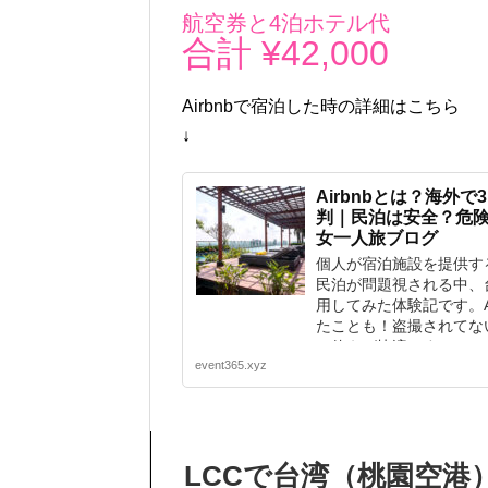
航空券と4泊ホテル代
合計 ¥42,000
Airbnbで宿泊した時の詳細はこちら
↓
Airbnbとは？海外
判｜民泊は安全？危
女一人旅ブログ
個人が宿泊施設を提供する
民泊が問題視される中、
用してみた体験記です。A
たことも！盗撮されてな
に使えば快適です！
event365.xyz
LCCで台湾（桃園空港