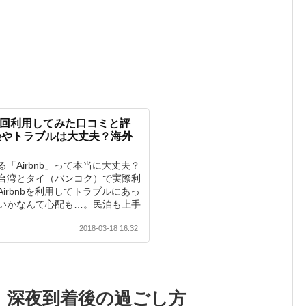
で3回利用してみた口コミと評
険やトラブルは大丈夫？海外
「Airbnb」って本当に大丈夫？
台湾とタイ（バンコク）で実際利
irbnbを利用してトラブルにあっ
いかなんて心配も…。民泊も上手
2018-03-18 16:32
）深夜到着後の過ごし方