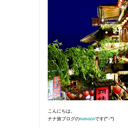
こんにちは。
ナナ旅ブログの
nanaco
です(*’-‘*)