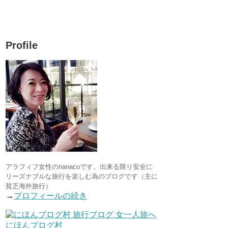
Profile
アラフィフ女性のnanacoです。出来る限り安全に
リーズナブルな旅行を楽しむ為のブログです（主に
貧乏海外旅行）
→
プロフィールの続き
にほんブログ村