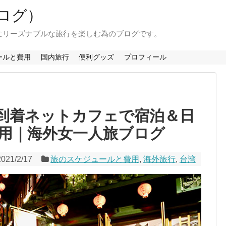
ログ）
にリーズナブルな旅行を楽しむ為のブログです。
ールと費用
国内旅行
便利グッズ
プロフィール
到着ネットカフェで宿泊＆日
用｜海外女一人旅ブログ
2021/2/17
旅のスケジュールと費用
,
海外旅行
,
台湾