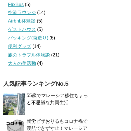
FlixBus
(5)
空港ラウンジ
(14)
Airbnb体験談
(5)
ゲストハウス
(5)
パッキング(荷造り)
(6)
便利グッズ
(14)
旅のトラブル体験談
(21)
大人の美活動
(4)
人気記事ランキングNo.5
55歳でマレーシア移住ちょっ
と不思議な共同生活
就労ビザおりるもコロナ禍で
渡航できず寸止！マレーシア