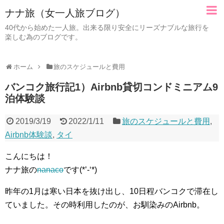
ナナ旅（女一人旅ブログ）
40代から始めた一人旅。出来る限り安全にリーズナブルな旅行を
楽しむ為のブログです。
ホーム
旅のスケジュールと費用
バンコク旅行記1）Airbnb貸切コンドミニアム9
泊体験談
2019/3/19
2022/1/11
旅のスケジュールと費用
,
Airbnb体験談
,
タイ
こんにちは！
ナナ旅の
nanaco
です(*’-‘*)
昨年の1月は寒い日本を抜け出し、10日程バンコクで滞在し
ていました。その時利用したのが、お馴染みのAirbnb。