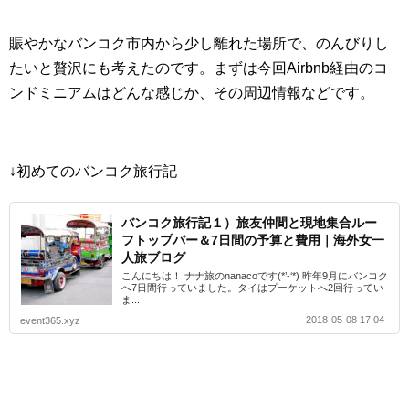
賑やかなバンコク市内から少し離れた場所で、のんびりし
たいと贅沢にも考えたのです。まずは今回Airbnb経由のコ
ンドミニアムはどんな感じか、その周辺情報などです。
↓初めてのバンコク旅行記
バンコク旅行記１）旅友仲間と現地集合ルー
フトップバー＆7日間の予算と費用｜海外女一
人旅ブログ
こんにちは！ ナナ旅のnanacoです(*’-‘*) 昨年9月にバンコク
へ7日間行っていました。タイはプーケットへ2回行ってい
ま...
2018-05-08 17:04
event365.xyz