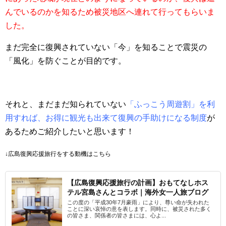
んでいるのかを知るため被災地区へ連れて行ってもらいま
した。
まだ完全に復興されていない「今」を知ることで震災の
「風化」を防ぐことが目的です。
それと、まだまだ知られていない
「ふっこう周遊割」を利
用すれば、お得に観光も出来て復興の手助けになる制度
が
あるためご紹介したいと思います！
↓広島復興応援旅行をする動機はこちら
【広島復興応援旅行の計画】おもてなしホス
テル宮島さんとコラボ｜海外女一人旅ブログ
この度の「平成30年7月豪雨」により、尊い命が失われた
ことに深い哀悼の意を表します。同時に、被災された多く
の皆さま、関係者の皆さまには、心よ...