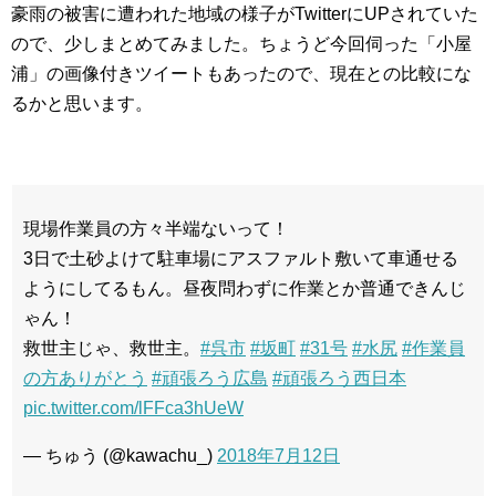
豪雨の被害に遭われた地域の様子がTwitterにUPされていた
ので、少しまとめてみました。ちょうど今回伺った「小屋
浦」の画像付きツイートもあったので、現在との比較にな
るかと思います。
現場作業員の方々半端ないって！
3日で土砂よけて駐車場にアスファルト敷いて車通せる
ようにしてるもん。昼夜問わずに作業とか普通できんじ
ゃん！
救世主じゃ、救世主。
#呉市
#坂町
#31号
#水尻
#作業員
の方ありがとう
#頑張ろう広島
#頑張ろう西日本
pic.twitter.com/lFFca3hUeW
— ちゅう (@kawachu_)
2018年7月12日