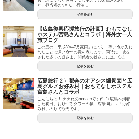
お世話になったおもてなしホステル宮島さんのこ
と、担当者のNさん、宿泊...
記事を読む
【広島復興応援旅行の計画】おもてなし
ホステル宮島さんとコラボ｜海外女一人
旅ブログ
この度の「平成30年7月豪雨」により、尊い命が失わ
れたことに深い哀悼の意を表します。同時に、被災
された多くの皆さま、関係者の皆さまには、心よ...
記事を読む
広島旅行２）都会のオアシス縮景園と広
島グルメお好み村｜おもてなしホステル
宮島さんとコラボ
こんにちは！ ナナ旅のnanacoです(*’-‘*) 広島へ到着
した初日、おりづるタワーの後「縮景園」→「お好
み村」の順で観光です。...
記事を読む