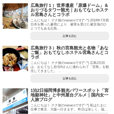
広島旅行１）世界遺産「原爆ドーム」＆
おりづるタワー観光｜おもてなしホステ
ル宮島さんとコラボ
こんにちは！ ナナ旅のnanacoです(*’-‘*) 2018年7月西
日本を襲った豪雨により、被害を受けた被災地のひ
とつでもある広島...
記事を読む
広島旅行３）秋の宮島観光と名物「あな
ご飯」おもてなしホステル宮島さんとコ
ラボ
こんにちは！ ナナ旅のnanacoです(*’-‘*) 広島2日目
は、おもてなし担当Nさんに連れられて「宮島」を観
光してきました。 ...
記事を読む
1泊2日福岡博多観光パワースポット「宮
地嶽神社」と中州屋台グルメ｜国内女一
人旅ブログ
こんにちは！ ナナ旅のnanacoです(*’-‘*) 私はたまに
仕事で東京、大阪へ行きます。 昨日は珍しく、福...