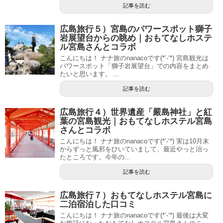
記事を読む
広島旅行５）宮島のパワースポット獅子
岩展望台からの眺め｜おもてなしホステ
ル宮島さんとコラボ
こんにちは！ ナナ旅のnanacoです(*’-‘*) 宮島観光は
パワースポット「獅子岩展望台」での内容をまとめ
たいと思います。 ...
記事を読む
広島旅行４）世界遺産「嚴島神社」と紅
葉の宮島観光｜おもてなしホステル宮島
さんとコラボ
こんにちは！ ナナ旅のnanacoです(*’-‘*) 実は10月末
からずっと風邪をひいていまして、最近やっと治っ
たところです。今年の...
記事を読む
広島旅行７）おもてなしホステル宮島に
二泊宿泊した口コミ
こんにちは！ ナナ旅のnanacoです(*’-‘*) 最後は大変