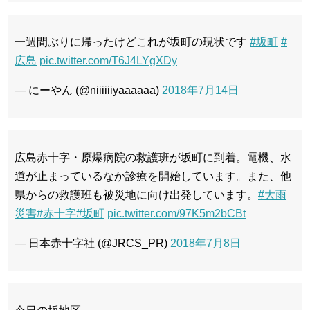
一週間ぶりに帰ったけどこれが坂町の現状です
#坂町
#
広島
pic.twitter.com/T6J4LYgXDy
— にーやん (@niiiiiiyaaaaaa)
2018年7月14日
広島赤十字・原爆病院の救護班が坂町に到着。電機、水
道が止まっているなか診療を開始しています。また、他
県からの救護班も被災地に向け出発しています。
#大雨
災害
#赤十字
#坂町
pic.twitter.com/97K5m2bCBt
— 日本赤十字社 (@JRCS_PR)
2018年7月8日