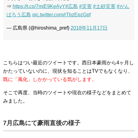
⇒
https://t.co/7mjE9KeAyY
#広島
#災害
#土砂災害
#がん
ばろう広島
pic.twitter.com/rTbzEpzGpf
— 広島県 (@hiroshima_pref)
2018年11月17日
こちらはつい最近のツイートです。西日本豪雨から4ヶ月し
かたっていないのに、現状を知ることはTVでもなくなり、
既に「風化」しかかっている気がします。
そこで再度、当時のツイートや現在の様子などをまとめて
みました。
7月広島にて豪雨直後の様子