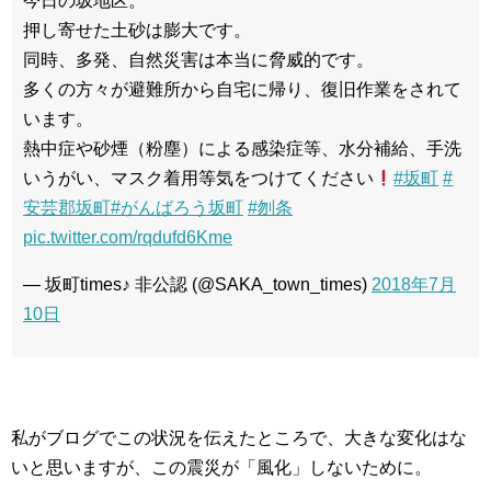
今日の坂地区。
押し寄せた土砂は膨大です。
同時、多発、自然災害は本当に脅威的です。
多くの方々が避難所から自宅に帰り、復旧作業をされて
います。
熱中症や砂煙（粉塵）による感染症等、水分補給、手洗
いうがい、マスク着用等気をつけてください
#坂町
#
安芸郡坂町
#がんばろう坂町
#刎条
pic.twitter.com/rqdufd6Kme
— 坂町times♪ 非公認 (@SAKA_town_times)
2018年7月
10日
私がブログでこの状況を伝えたところで、大きな変化はな
いと思いますが、この震災が「風化」しないために。