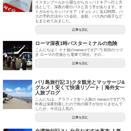
イスタンブールから寝ながらカッパドキアへ行く方
法として、深夜の夜行バスと言う手があります。オ
トガルからカッパドキア（ギョレメ）迄12時間。バ
スの予約方法やバス会社、金額、バス内の様子など
もまとめてみました。
記事を読む
ローマ深夜1時バスターミナルの危険
こんにちは！ ナナ旅のnanacoです(*’-‘*) 前回のつづ
き ローマの空港から電車で30分。その...
記事を読む
バリ島旅行記３)クタ観光とマッサージ&
グルメ！安くて快適リゾート｜海外女一
人旅ブログ
こんにちは。アラフィフ女一人旅の nanacoです(*'-'*)
昨夜は深夜到着したので街の様子が分かりませんで
したが、今日は人気の...
記事を読む