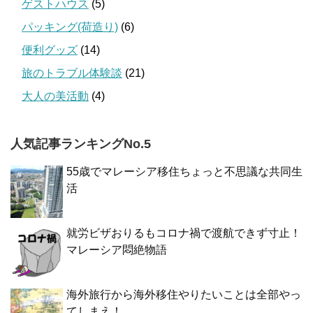
ゲストハウス
(5)
パッキング(荷造り)
(6)
便利グッズ
(14)
旅のトラブル体験談
(21)
大人の美活動
(4)
人気記事ランキングNo.5
55歳でマレーシア移住ちょっと不思議な共同生
活
就労ビザおりるもコロナ禍で渡航できず寸止！
マレーシア悶絶物語
海外旅行から海外移住やりたいことは全部やっ
てしまえ！