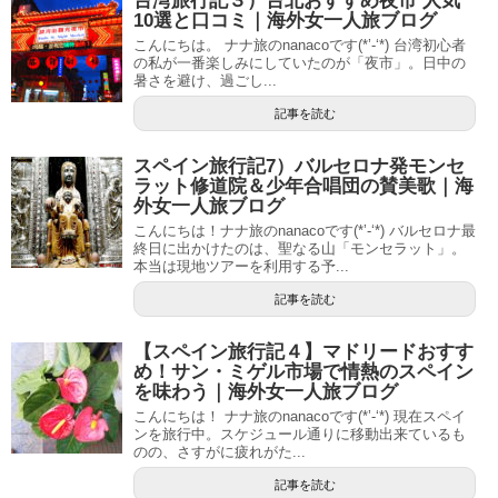
台湾旅行記３）台北おすすめ夜市 人気
10選と口コミ｜海外女一人旅ブログ
こんにちは。 ナナ旅のnanacoです(*’-‘*) 台湾初心者
の私が一番楽しみにしていたのが「夜市」。日中の
暑さを避け、過ごし...
記事を読む
スペイン旅行記7）バルセロナ発モンセ
ラット修道院＆少年合唱団の賛美歌｜海
外女一人旅ブログ
こんにちは！ナナ旅のnanacoです(*’-‘*) バルセロナ最
終日に出かけたのは、聖なる山「モンセラット」。
本当は現地ツアーを利用する予...
記事を読む
【スペイン旅行記４】マドリードおすす
め！サン・ミゲル市場で情熱のスペイン
を味わう｜海外女一人旅ブログ
こんにちは！ ナナ旅のnanacoです(*’-‘*) 現在スペイ
ンを旅行中。スケジュール通りに移動出来ているも
のの、さすがに疲れがた...
記事を読む