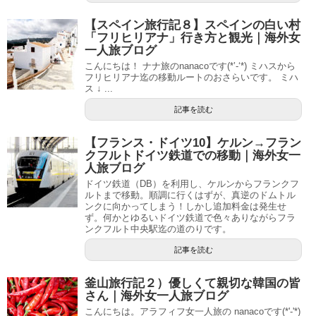
【スペイン旅行記８】スペインの白い村
「フリヒリアナ」行き方と観光｜海外女
一人旅ブログ
こんにちは！ ナナ旅のnanacoです(*’-‘*) ミハスから
フリヒリアナ迄の移動ルートのおさらいです。 ミハ
ス ↓ ...
記事を読む
【フランス・ドイツ10】ケルン→フラン
クフルトドイツ鉄道での移動｜海外女一
人旅ブログ
ドイツ鉄道（DB）を利用し、ケルンからフランクフ
ルトまで移動。順調に行くはずが、真逆のドムトル
ンクに向かってしまう！しかし追加料金は発生せ
ず。何かとゆるいドイツ鉄道で色々ありながらフラ
ンクフルト中央駅迄の道のりです。
記事を読む
釜山旅行記２）優しくて親切な韓国の皆
さん｜海外女一人旅ブログ
こんにちは。アラフィフ女一人旅の nanacoです(*'-'*)