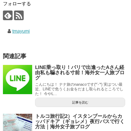
フォローする
tmayumi
関連記事
LINE乗っ取り！パリで出逢ったAさん経
由私も騙される寸前！海外女一人旅ブロ
グ
こんにちは！ ナナ旅のnanacoです(*’-‘*) 実はつい最
近、LINEで危うくお金をだまし取られるところでし
た！ 今やL...
記事を読む
トルコ旅行記2）イスタンブールからカ
ッパドキア（ギョレメ）夜行バスで行く
方法｜海外女子旅ブログ