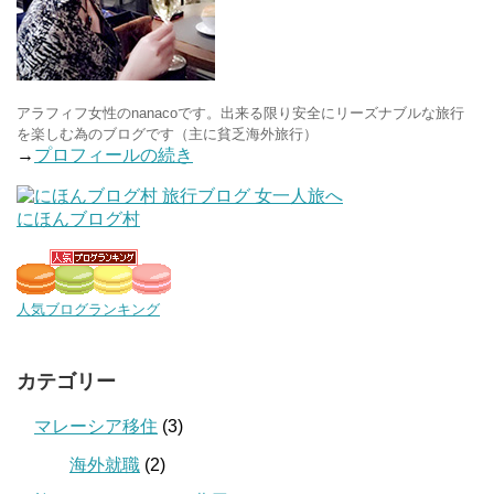
アラフィフ女性のnanacoです。出来る限り安全にリーズナブルな旅行
を楽しむ為のブログです（主に貧乏海外旅行）
→
プロフィールの続き
にほんブログ村
人気ブログランキング
カテゴリー
マレーシア移住
(3)
海外就職
(2)