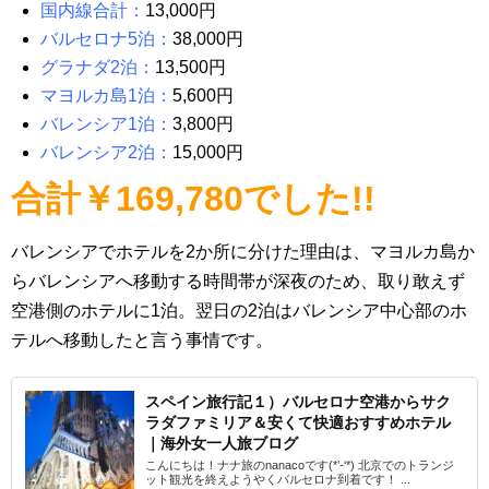
国内線合計：
13,000円
バルセロナ5泊：
38,000円
グラナダ2泊：
13,500円
マヨルカ島1泊：
5,600円
バレンシア1泊：
3,800円
バレンシア2泊：
15,000円
合計￥169,780でした!!
バレンシアでホテルを2か所に分けた理由は、マヨルカ島か
らバレンシアへ移動する時間帯が深夜のため、取り敢えず
空港側のホテルに1泊。翌日の2泊はバレンシア中心部のホ
テルへ移動したと言う事情です。
スペイン旅行記１）バルセロナ空港からサク
ラダファミリア＆安くて快適おすすめホテル
｜海外女一人旅ブログ
こんにちは！ナナ旅のnanacoです(*’-‘*) 北京でのトランジ
ット観光を終えようやくバルセロナ到着です！ ...