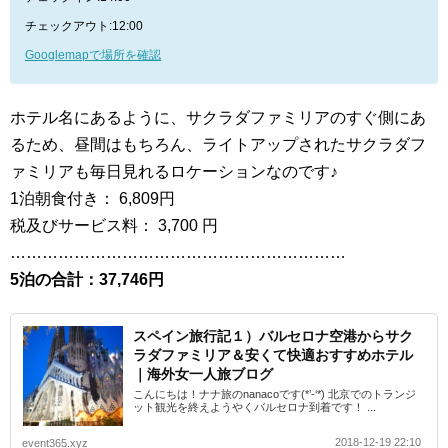
チェックアウト:12:00
Googlemapで場所を確認
ホテル名にあるように、サクラダファミリアのすぐ側にあ
るため、昼間はもちろん、ライトアップされたサクラダフ
ァミリアも毎日見れるロケーションなのです♪
1泊朝食付き：
6,809
円
税及びサービス料：
3,700 円
………………………………………………………
5泊の合計：37,746円
スペイン旅行記１）バルセロナ空港からサク
ラダファミリア＆安くて快適おすすめホテル
｜海外女一人旅ブログ
こんにちは！ナナ旅のnanacoです(*’-‘*) 北京でのトランジ
ット観光を終えようやくバルセロナ到着です！ ...
2018-12-19 22:10
event365.xyz