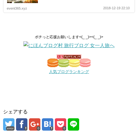
2018-12-19 22:10
event365.xyz
ポチっと応援お願いします
<(_ _)><(_ _)>
人気ブログランキング
シェアする
error
0
0