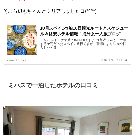
そこら辺もちゃんとクリアしましたヨ(*^^*)
10月スペイン9泊10日観光ルートとスケジュー
ル＆格安ホテル情報！海外女一人旅ブログ
こんにちは！ ナナ旅のnanacoです(*’-‘*) 旅友さんとご一緒
する予定だったスペイン旅行ですが、事情により結局今回
もおひとり...
2018-09-17 17:14
event365.xyz
ミハスで一泊したホテルの口コミ